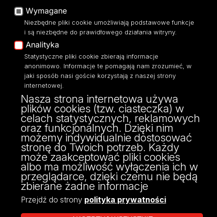
O Stronie
Platforma e-learningowa
Wymagane
Moodle
Dostępność
Niezbędne pliki cookie umożliwiają podstawowe funkcje
Eksperci UŁ
i są niezbędne do prawidłowego działania witryny.
Polityka Prywatności
Analityka
Dostępność
Statystyczne pliki cookie zbierają informacje
anonimowo. Informacje te pomagają nam zrozumieć, w
jaki sposób nasi goście korzystają z naszej strony
internetowej.
Biblioteka
Nasza strona internetowa używa
plików cookies (tzw. ciasteczka) w
Uniwersytetu Łódzkiego
celach statystycznych, reklamowych
Jana Matejki 32/38, 90-237 Łódź
oraz funkcjonalnych. Dzięki nim
42 635-60-57 -
@:Informatorium
możemy indywidualnie dostosować
42 635-60-50 -
@:Wypożyczalnia
stronę do Twoich potrzeb. Każdy
42 635-60-02 -
@:Sekretariat
może zaakceptować pliki cookies
albo ma możliwość wyłączenia ich w
przeglądarce, dzięki czemu nie będą
zbierane żadne informacje
Przejdź do strony
polityka prywatności
MASZ PYTANIE?