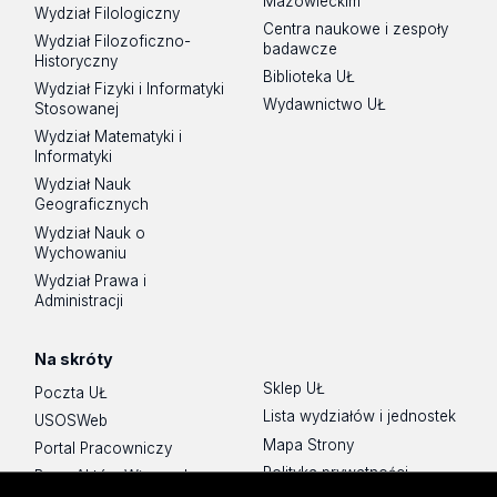
Mazowieckim
Wydział Filologiczny
Centra naukowe i zespoły
Wydział Filozoficzno-
badawcze
Historyczny
Biblioteka UŁ
Wydział Fizyki i Informatyki
Wydawnictwo UŁ
Stosowanej
Wydział Matematyki i
Informatyki
Wydział Nauk
Geograficznych
Wydział Nauk o
Wychowaniu
Wydział Prawa i
Administracji
Na skróty
Sklep UŁ
Poczta UŁ
Lista wydziałów i jednostek
USOSWeb
Mapa Strony
Portal Pracowniczy
Polityka prywatności
Baza Aktów Własnych