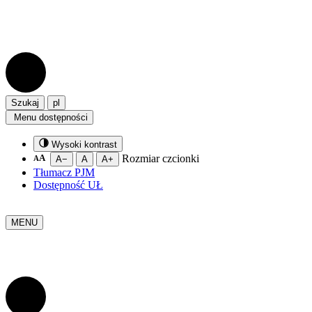
Szukaj
pl
Menu dostępności
Wysoki kontrast
A
Rozmiar czcionki
A
A−
A
A+
Tłumacz PJM
Dostępność UŁ
MENU