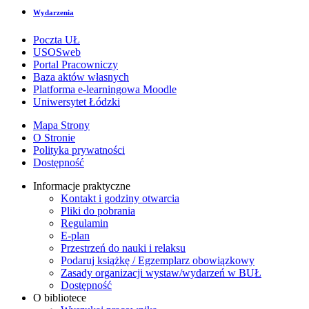
Wydarzenia
Poczta UŁ
USOSweb
Portal Pracowniczy
Baza aktów własnych
Platforma e-learningowa Moodle
Uniwersytet Łódzki
Mapa Strony
O Stronie
Polityka prywatności
Dostępność
Informacje praktyczne
Kontakt i godziny otwarcia
Pliki do pobrania
Regulamin
E-plan
Przestrzeń do nauki i relaksu
Podaruj książkę / Egzemplarz obowiązkowy
Zasady organizacji wystaw/wydarzeń w BUŁ
Dostępność
O bibliotece