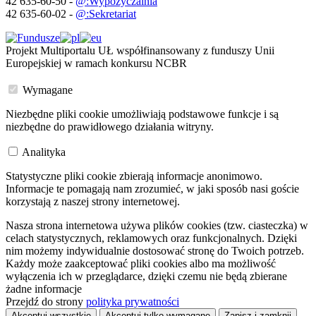
42 635-60-50 -
@:Wypożyczalnia
42 635-60-02 -
@:Sekretariat
Projekt Multiportalu UŁ współfinansowany z funduszy Unii
Europejskiej w ramach konkursu NCBR
Wymagane
Niezbędne pliki cookie umożliwiają podstawowe funkcje i są
niezbędne do prawidłowego działania witryny.
Analityka
Statystyczne pliki cookie zbierają informacje anonimowo.
Informacje te pomagają nam zrozumieć, w jaki sposób nasi goście
korzystają z naszej strony internetowej.
Nasza strona internetowa używa plików cookies (tzw. ciasteczka) w
celach statystycznych, reklamowych oraz funkcjonalnych. Dzięki
nim możemy indywidualnie dostosować stronę do Twoich potrzeb.
Każdy może zaakceptować pliki cookies albo ma możliwość
wyłączenia ich w przeglądarce, dzięki czemu nie będą zbierane
żadne informacje
Przejdź do strony
polityka prywatności
Akceptuj wszystkie
Akceptuj tylko wymagane
Zapisz i zamknij