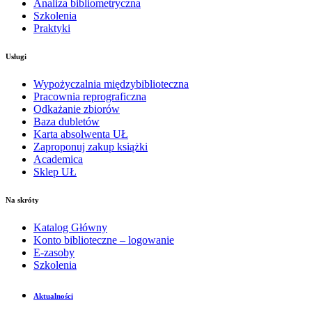
Analiza bibliometryczna
Szkolenia
Praktyki
Usługi
Wypożyczalnia międzybiblioteczna
Pracownia reprograficzna
Odkażanie zbiorów
Baza dubletów
Karta absolwenta UŁ
Zaproponuj zakup książki
Academica
Sklep UŁ
Na skróty
Katalog Główny
Konto biblioteczne – logowanie
E-zasoby
Szkolenia
Aktualności