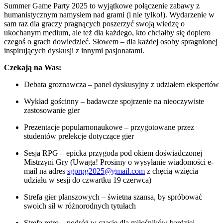
Summer Game Party 2025 to wyjątkowe połączenie zabawy z
humanistycznym namysłem nad grami (i nie tylko!). Wydarzenie w
sam raz dla graczy pragnących poszerzyć swoją wiedzę o
ukochanym medium, ale też dla każdego, kto chciałby się dopiero
czegoś o grach dowiedzieć. Słowem – dla każdej osoby spragnionej
inspirujących dyskusji z innymi pasjonatami.
Czekają na Was:
Debata groznawcza – panel dyskusyjny z udziałem ekspertów
Wykład gościnny – badawcze spojrzenie na nieoczywiste
zastosowanie gier
Prezentacje popularnonaukowe – przygotowane przez
studentów prelekcje dotyczące gier
Sesja RPG – epicka przygoda pod okiem doświadczonej
Mistrzyni Gry (Uwaga! Prosimy o wysyłanie wiadomości e-
mail na adres
sgprpg2025@gmail.com
z chęcią wzięcia
udziału w sesji do czwartku 19 czerwca)
Strefa gier planszowych – świetna szansa, by spróbować
swoich sił w różnorodnych tytułach
Strefa retro – podróż w czasie dla miłośników bardziej