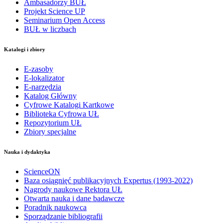
Ambasadorzy BUŁ
Projekt Science UP
Seminarium Open Access
BUŁ w liczbach
Katalogi i zbiory
E-zasoby
E-lokalizator
E-narzędzia
Katalog Główny
Cyfrowe Katalogi Kartkowe
Biblioteka Cyfrowa UŁ
Repozytorium UŁ
Zbiory specjalne
Nauka i dydaktyka
ScienceON
Baza osiągnięć publikacyjnych Expertus (1993-2022)
Nagrody naukowe Rektora UŁ
Otwarta nauka i dane badawcze
Poradnik naukowca
Sporządzanie bibliografii