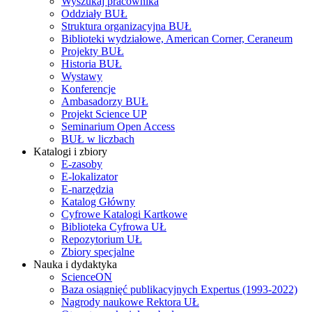
Wyszukaj pracownika
Oddziały BUŁ
Struktura organizacyjna BUŁ
Biblioteki wydziałowe, American Corner, Ceraneum
Projekty BUŁ
Historia BUŁ
Wystawy
Konferencje
Ambasadorzy BUŁ
Projekt Science UP
Seminarium Open Access
BUŁ w liczbach
Katalogi i zbiory
E-zasoby
E-lokalizator
E-narzędzia
Katalog Główny
Cyfrowe Katalogi Kartkowe
Biblioteka Cyfrowa UŁ
Repozytorium UŁ
Zbiory specjalne
Nauka i dydaktyka
ScienceON
Baza osiągnięć publikacyjnych Expertus (1993-2022)
Nagrody naukowe Rektora UŁ