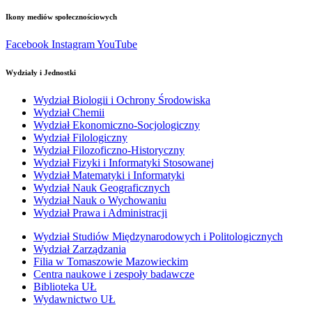
Ikony mediów społecznościowych
Facebook
Instagram
YouTube
Wydziały i Jednostki
Wydział Biologii i Ochrony Środowiska
Wydział Chemii
Wydział Ekonomiczno-Socjologiczny
Wydział Filologiczny
Wydział Filozoficzno-Historyczny
Wydział Fizyki i Informatyki Stosowanej
Wydział Matematyki i Informatyki
Wydział Nauk Geograficznych
Wydział Nauk o Wychowaniu
Wydział Prawa i Administracji
Wydział Studiów Międzynarodowych i Politologicznych
Wydział Zarządzania
Filia w Tomaszowie Mazowieckim
Centra naukowe i zespoły badawcze
Biblioteka UŁ
Wydawnictwo UŁ