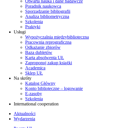
Otwarta nauka i dane badawcze
Poradnik naukowca
Sporządzanie bibliografii
Analiza bibliometryczna
Szkolenia
Praktyki
Usługi
Wypożyczalnia międzybiblioteczna
Pracownia reprograficzna
Odkażanie zbiorów
Baza dubletów
Karta absolwenta UŁ
Zaproponuj zakup książki
Academica
Sklep UŁ
Na skróty
Katalog Główny
Konto biblioteczne – logowanie
E-zasoby
Szkolenia
International cooperation
Aktualności
Wydarzenia