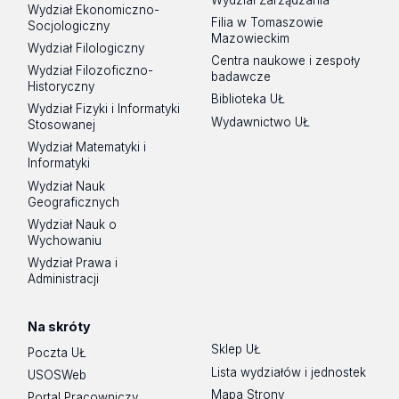
Wydział Zarządzania
Wydział Ekonomiczno-
Filia w Tomaszowie
Socjologiczny
Mazowieckim
Wydział Filologiczny
Centra naukowe i zespoły
Wydział Filozoficzno-
badawcze
Historyczny
Biblioteka UŁ
Wydział Fizyki i Informatyki
Wydawnictwo UŁ
Stosowanej
Wydział Matematyki i
Informatyki
Wydział Nauk
Geograficznych
Wydział Nauk o
Wychowaniu
Wydział Prawa i
Administracji
Na skróty
Sklep UŁ
Poczta UŁ
Lista wydziałów i jednostek
USOSWeb
Mapa Strony
Portal Pracowniczy