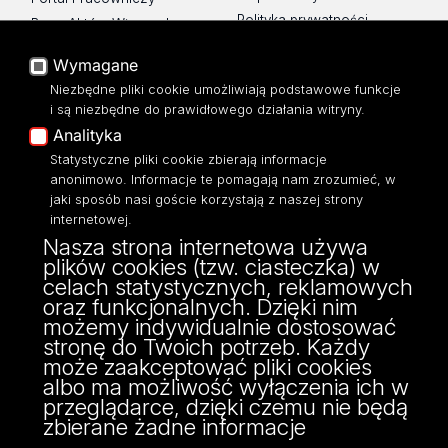
Polityka prywatności
Baza Aktów Własnych
O Stronie
Platforma e-learningowa
Wymagane
Moodle
Dostępność
Niezbędne pliki cookie umożliwiają podstawowe funkcje
Eksperci UŁ
i są niezbędne do prawidłowego działania witryny.
Polityka Prywatności
Analityka
Dostępność
Statystyczne pliki cookie zbierają informacje
anonimowo. Informacje te pomagają nam zrozumieć, w
jaki sposób nasi goście korzystają z naszej strony
internetowej.
Biblioteka
Nasza strona internetowa używa
plików cookies (tzw. ciasteczka) w
Uniwersytetu Łódzkiego
celach statystycznych, reklamowych
Jana Matejki 32/38, 90-237 Łódź
oraz funkcjonalnych. Dzięki nim
42 635-60-57 -
@:Informatorium
możemy indywidualnie dostosować
42 635-60-50 -
@:Wypożyczalnia
stronę do Twoich potrzeb. Każdy
42 635-60-02 -
@:Sekretariat
może zaakceptować pliki cookies
albo ma możliwość wyłączenia ich w
przeglądarce, dzięki czemu nie będą
zbierane żadne informacje